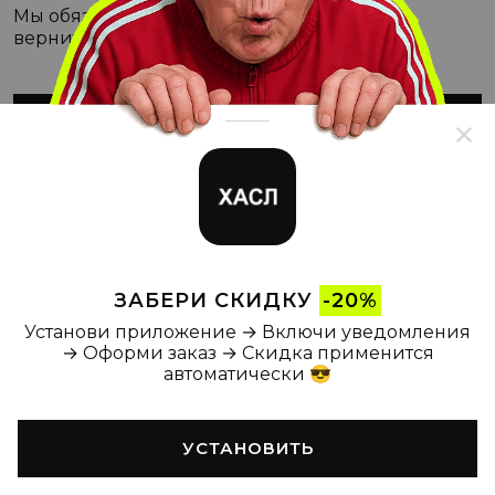
Мы обязательно с этим разберёмся, а пока
вернитесь на Главную
ВЕРНУТЬСЯ НА ГЛАВНУЮ
ЗАБЕРИ СКИДКУ
-20%
Установи приложение → Включи уведомления
→ Оформи заказ → Скидка применится
автоматически 😎
УСТАНОВИТЬ
Главная
Каталог
Корзина
Новости
Профиль