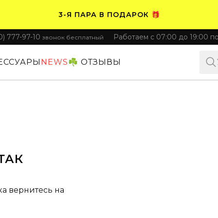
3-Я ПАРА В ПОДАРОК 🎁
0) 777-97-10
Работаем с 07:00 до 19:00 п
звонок бесплатный
ПЛАТИТЕ ЧАСТЯМИ. НОСИТЕ СРАЗУ 🛒
ЕССУАРЫ
NEWS
☘️ ОТЗЫВЫ
ТАК
ка вернитесь на