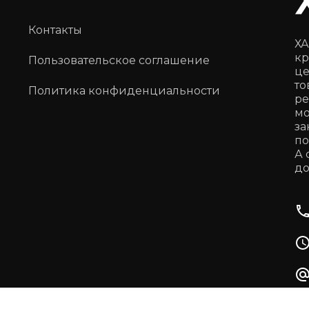
Контакты
ХА
кр
Пользовательское соглашение
це
то
Политика конфиденциальности
ре
мо
за
по
А 
до