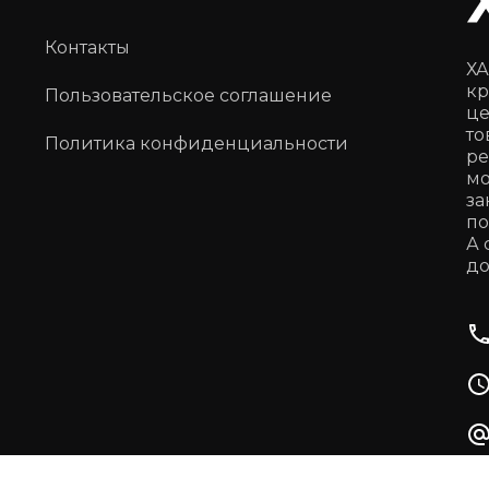
Контакты
ХА
кр
Пользовательское соглашение
це
то
Политика конфиденциальности
ре
мо
за
по
А 
до