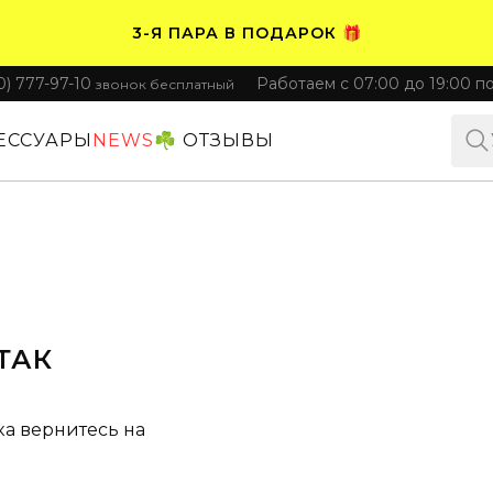
3-Я ПАРА В ПОДАРОК 🎁
0) 777-97-10
Работаем с 07:00 до 19:00 п
звонок бесплатный
ПЛАТИТЕ ЧАСТЯМИ. НОСИТЕ СРАЗУ 🛒
ЕССУАРЫ
NEWS
☘️ ОТЗЫВЫ
ТАК
ка вернитесь на