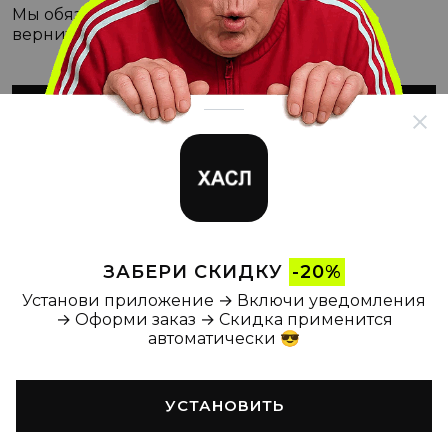
Мы обязательно с этим разберёмся, а пока
вернитесь на Главную
ВЕРНУТЬСЯ НА ГЛАВНУЮ
ЗАБЕРИ СКИДКУ
-20%
Установи приложение → Включи уведомления
→ Оформи заказ → Скидка применится
автоматически 😎
УСТАНОВИТЬ
Главная
Каталог
Корзина
Новости
Профиль