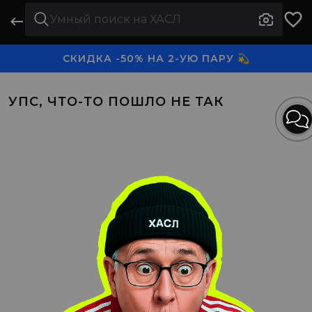
СКИДКА -50% НА 2-УЮ ПАРУ 💫
3-Я ПАРА В ПОДАРОК 🎁
УПС, ЧТО-ТО ПОШЛО НЕ ТАК