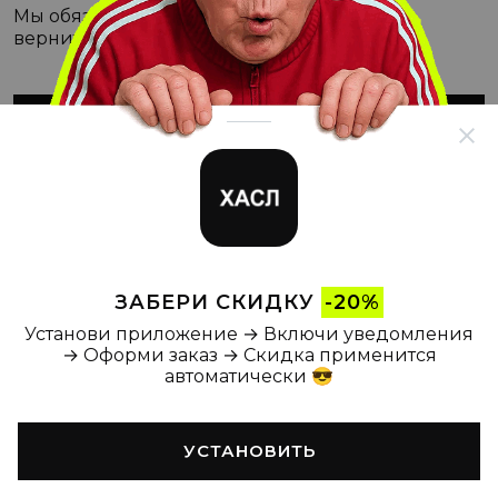
Мы обязательно с этим разберёмся, а пока
вернитесь на Главную
ВЕРНУТЬСЯ НА ГЛАВНУЮ
ЗАБЕРИ СКИДКУ
-20%
Установи приложение → Включи уведомления
→ Оформи заказ → Скидка применится
автоматически 😎
УСТАНОВИТЬ
Главная
Каталог
Корзина
Новости
Профиль