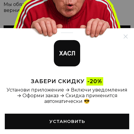
Мы обязательно с этим разберёмся, а пока
вернитесь на Главную
ВЕРНУТЬСЯ НА ГЛАВНУЮ
ЗАБЕРИ СКИДКУ
-20%
Установи приложение → Включи уведомления
→ Оформи заказ → Скидка применится
автоматически 😎
УСТАНОВИТЬ
Главная
Каталог
Корзина
Новости
Профиль