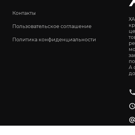
Контакты
ХА
кр
Пользовательское соглашение
це
то
Политика конфиденциальности
ре
мо
за
по
А 
до