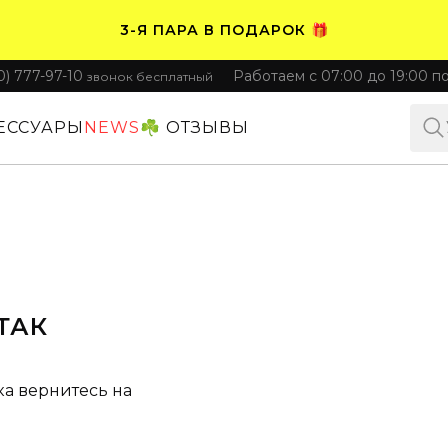
3-Я ПАРА В ПОДАРОК 🎁
0) 777-97-10
Работаем с 07:00 до 19:00 п
звонок бесплатный
ПЛАТИТЕ ЧАСТЯМИ. НОСИТЕ СРАЗУ 🛒
ЕССУАРЫ
NEWS
☘️ ОТЗЫВЫ
ТАК
ка вернитесь на