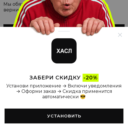
Мы обязательно с этим разберёмся, а пока
вернитесь на Главную
ВЕРНУТЬСЯ НА ГЛАВНУЮ
ЗАБЕРИ СКИДКУ
-20%
Установи приложение → Включи уведомления
→ Оформи заказ → Скидка применится
автоматически 😎
УСТАНОВИТЬ
Главная
Каталог
Корзина
Новости
Профиль