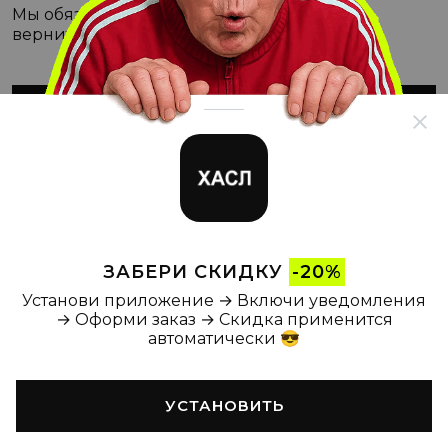
Мы обязательно с этим разберёмся, а пока
вернитесь на Главную
ВЕРНУТЬСЯ НА ГЛАВНУЮ
ЗАБЕРИ СКИДКУ
-20%
Установи приложение → Включи уведомления
→ Оформи заказ → Скидка применится
автоматически 😎
УСТАНОВИТЬ
Главная
Каталог
Корзина
Новости
Профиль