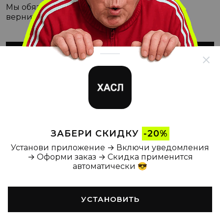
Мы обязательно с этим разберёмся, а пока
вернитесь на Главную
ВЕРНУТЬСЯ НА ГЛАВНУЮ
ЗАБЕРИ СКИДКУ
-20%
Установи приложение → Включи уведомления
→ Оформи заказ → Скидка применится
автоматически 😎
УСТАНОВИТЬ
Главная
Каталог
Корзина
Новости
Профиль