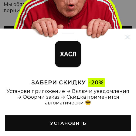
Мы обязательно с этим разберёмся, а пока
вернитесь на Главную
ВЕРНУТЬСЯ НА ГЛАВНУЮ
ЗАБЕРИ СКИДКУ
-20%
Установи приложение → Включи уведомления
→ Оформи заказ → Скидка применится
автоматически 😎
УСТАНОВИТЬ
Главная
Каталог
Корзина
Новости
Профиль