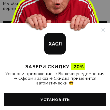
Мы обязательно с этим разберёмся, а пока
вернитесь на Главную
ВЕРНУТЬСЯ НА ГЛАВНУЮ
ЗАБЕРИ СКИДКУ
-20%
Установи приложение → Включи уведомления
→ Оформи заказ → Скидка применится
автоматически 😎
УСТАНОВИТЬ
Главная
Каталог
Корзина
Новости
Профиль