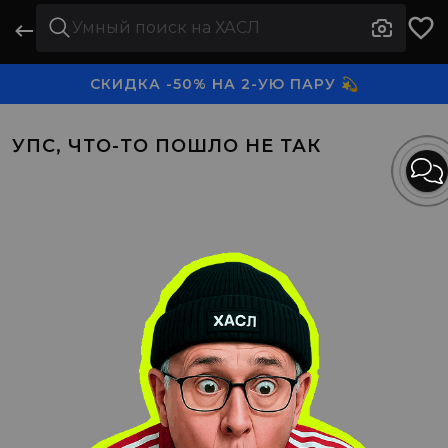
СКИДКА -50% НА 2-УЮ ПАРУ 💫
3-Я ПАРА В ПОДАРОК 🎁
УПС, ЧТО-ТО ПОШЛО НЕ ТАК