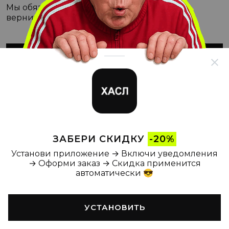
Мы обязательно с этим разберёмся, а пока
вернитесь на Главную
ВЕРНУТЬСЯ НА ГЛАВНУЮ
ЗАБЕРИ СКИДКУ
-20%
Установи приложение → Включи уведомления
→ Оформи заказ → Скидка применится
автоматически 😎
УСТАНОВИТЬ
Главная
Каталог
Корзина
Новости
Профиль