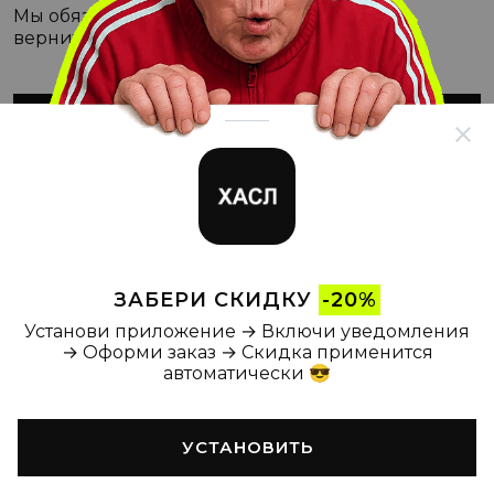
Мы обязательно с этим разберёмся, а пока
вернитесь на Главную
ВЕРНУТЬСЯ НА ГЛАВНУЮ
ЗАБЕРИ СКИДКУ
-20%
Установи приложение → Включи уведомления
→ Оформи заказ → Скидка применится
автоматически 😎
УСТАНОВИТЬ
Главная
Каталог
Корзина
Новости
Профиль