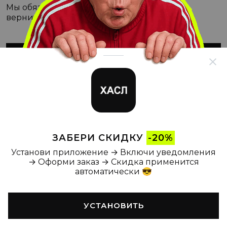
Мы обязательно с этим разберёмся, а пока
вернитесь на Главную
ВЕРНУТЬСЯ НА ГЛАВНУЮ
ЗАБЕРИ СКИДКУ
-20%
Установи приложение → Включи уведомления
→ Оформи заказ → Скидка применится
автоматически 😎
УСТАНОВИТЬ
Главная
Каталог
Корзина
Новости
Профиль