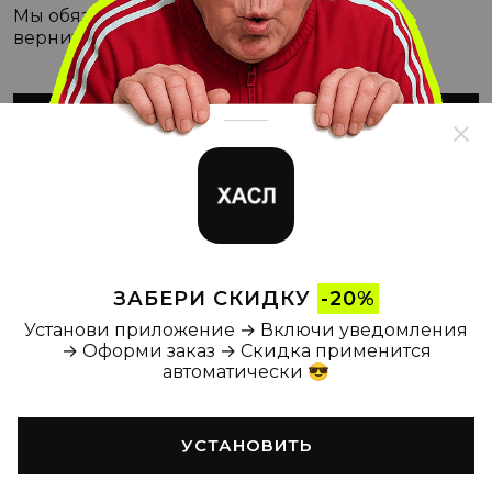
Мы обязательно с этим разберёмся, а пока
вернитесь на Главную
ВЕРНУТЬСЯ НА ГЛАВНУЮ
ЗАБЕРИ СКИДКУ
-20%
Установи приложение → Включи уведомления
→ Оформи заказ → Скидка применится
автоматически 😎
УСТАНОВИТЬ
Главная
Каталог
Корзина
Новости
Профиль