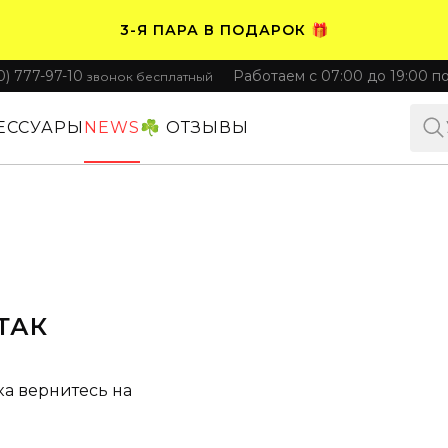
3-Я ПАРА В ПОДАРОК 🎁
0) 777-97-10
Работаем с 07:00 до 19:00 п
звонок бесплатный
ПЛАТИТЕ ЧАСТЯМИ. НОСИТЕ СРАЗУ 🛒
ЕССУАРЫ
NEWS
☘️ ОТЗЫВЫ
ТАК
ка вернитесь на