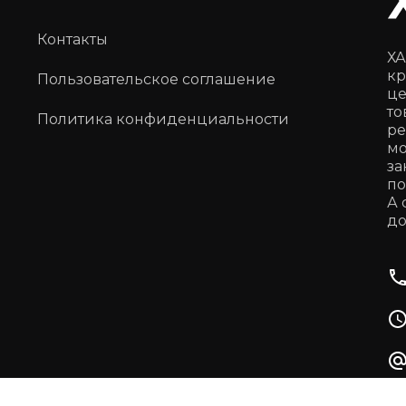
Контакты
ХА
кр
Пользовательское соглашение
це
то
Политика конфиденциальности
ре
мо
за
по
А 
до