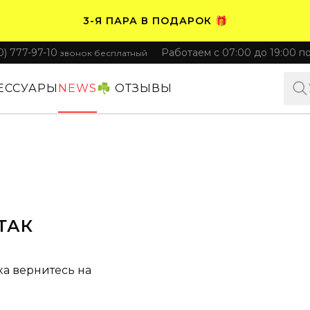
3-Я ПАРА В ПОДАРОК 🎁
0) 777-97-10
Работаем с 07:00 до 19:00 п
звонок бесплатный
ПЛАТИТЕ ЧАСТЯМИ. НОСИТЕ СРАЗУ 🛒
ЕССУАРЫ
NEWS
☘️ ОТЗЫВЫ
ТАК
ка вернитесь на