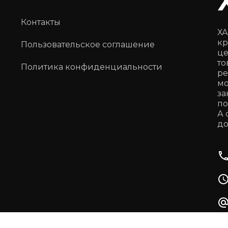
Контакты
ХА
кр
Пользовательское соглашение
це
то
Политика конфиденциальности
ре
мо
за
по
А 
до